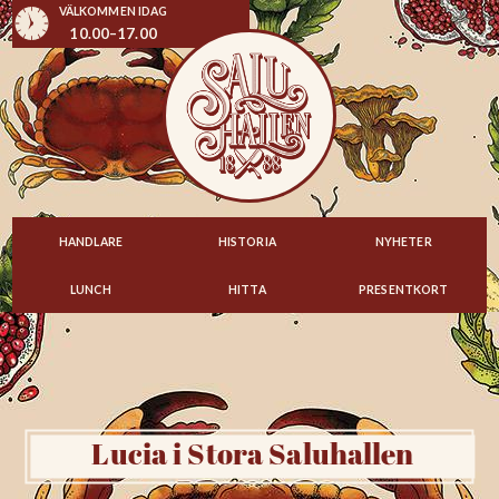
VÄLKOMMEN IDAG
10.00–17.00
HANDLARE
HISTORIA
NYHETER
LUNCH
HITTA
PRESENTKORT
Lucia i Stora Saluhallen