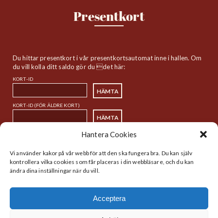
Presentkort
Du hittar presentkort i vår presentkortsautomat inne i hallen. Om
du vill kolla ditt saldo gör du det här:
KORT-ID
KORT-ID (FÖR ÄLDRE KORT)
Hantera Cookies
Sitemap
Vi använder kakor på vår webb för att den ska fungera bra. Du kan själv
kontrollera vilka cookies som får placeras i din webbläsare, och du kan
ändra dina inställningar när du vill.
Startsida
Handlare
Historia
Lunch
Acceptera
Nyheter
Kalender
Hitta
Webbdirektivet