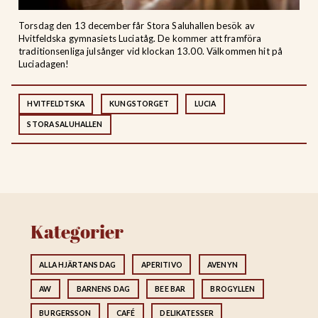
Torsdag den 13 december får Stora Saluhallen besök av
Hvitfeldska gymnasiets Luciatåg. De kommer att framföra
traditionsenliga julsånger vid klockan 13.00. Välkommen hit på
Luciadagen!
HVITFELDTSKA
KUNGSTORGET
LUCIA
STORA SALUHALLEN
Kategorier
ALLA HJÄRTANS DAG
APERITIVO
AVENYN
AW
BARNENS DAG
BEE BAR
BROGYLLEN
BURGERSSON
CAFÉ
DELIKATESSER