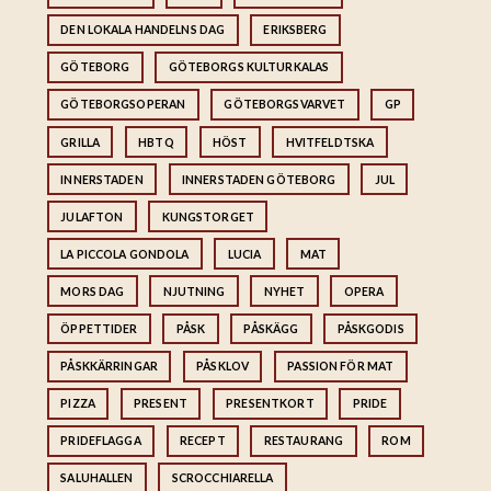
DEN LOKALA HANDELNS DAG
ERIKSBERG
GÖTEBORG
GÖTEBORGS KULTURKALAS
GÖTEBORGSOPERAN
GÖTEBORGSVARVET
GP
GRILLA
HBTQ
HÖST
HVITFELDTSKA
INNERSTADEN
INNERSTADEN GÖTEBORG
JUL
JULAFTON
KUNGSTORGET
LA PICCOLA GONDOLA
LUCIA
MAT
MORS DAG
NJUTNING
NYHET
OPERA
ÖPPETTIDER
PÅSK
PÅSKÄGG
PÅSKGODIS
PÅSKKÄRRINGAR
PÅSKLOV
PASSION FÖR MAT
PIZZA
PRESENT
PRESENTKORT
PRIDE
PRIDEFLAGGA
RECEPT
RESTAURANG
ROM
SALUHALLEN
SCROCCHIARELLA