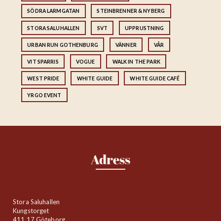
SÖDRA LARMGATAN
STEINBRENNER & NYBERG
STORA SALUHALLEN
SVT
UPPRUSTNING
URBAN RUN GOTHENBURG
VÄNNER
VÅR
VIT SPARRIS
VOGUE
WALK IN THE PARK
WEST PRIDE
WHITE GUIDE
WHITE GUIDE CAFÉ
YRGO EVENT
Adress
Stora Saluhallen
Kungstorget
411 17 Göteborg