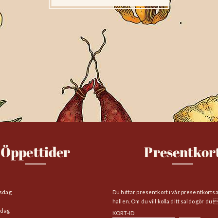
Öppettider
Presentkor
sdag
Du hittar presentkort i vår presentkorts
hallen. Om du vill kolla ditt saldo gör du 
edag
KORT-ID