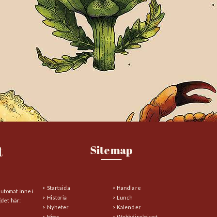
t
Sitemap
Startsida
Handlare
automat inne i
Historia
Lunch
det här:
Nyheter
Kalender
Hitta
Webbdirektivet