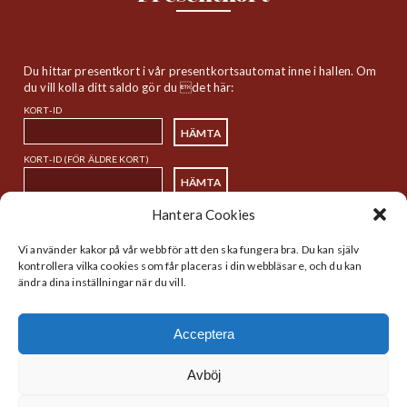
Du hittar presentkort i vår presentkortsautomat inne i hallen. Om
du vill kolla ditt saldo gör du det här:
KORT-ID
KORT-ID (FÖR ÄLDRE KORT)
Hantera Cookies
Sitemap
Vi använder kakor på vår webb för att den ska fungera bra. Du kan själv
kontrollera vilka cookies som får placeras i din webbläsare, och du kan
ändra dina inställningar när du vill.
Startsida
Handlare
Historia
Lunch
Acceptera
Nyheter
Kalender
Hitta
Webbdirektivet
Avböj