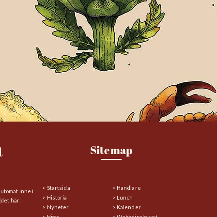
t
Sitemap
Startsida
Handlare
automat inne i
Historia
Lunch
det här:
Nyheter
Kalender
Hitta
Webbdirektivet