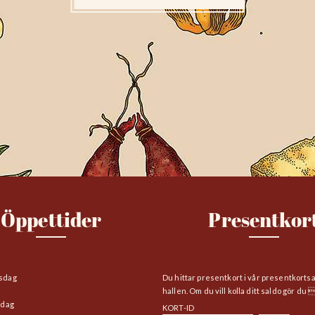
Öppettider
Presentkor
sdag
Du hittar presentkort i vår presentkorts
hallen. Om du vill kolla ditt saldo gör du 
edag
KORT-ID