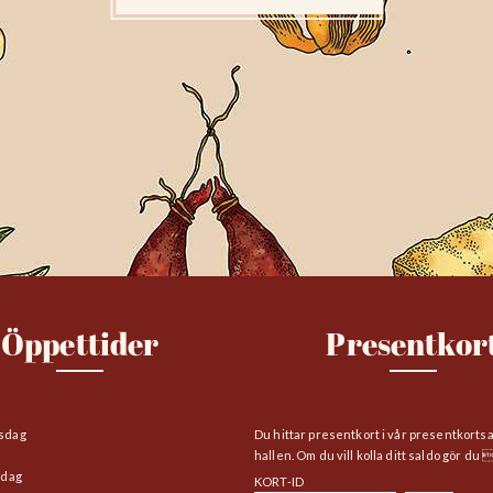
Öppettider
Presentkor
sdag
Du hittar presentkort i vår presentkorts
hallen. Om du vill kolla ditt saldo gör du 
edag
KORT-ID