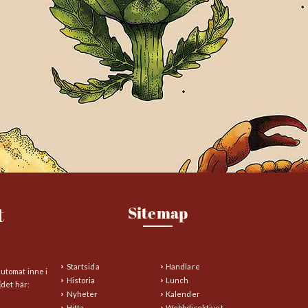
t
Sitemap
Startsida
Handlare
automat inne i
Historia
Lunch
det här:
Nyheter
Kalender
Hitta
Webbdirektivet