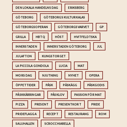
DEN LOKALA HANDELNS DAG
ERIKSBERG
GÖTEBORG
GÖTEBORGS KULTURKALAS
GÖTEBORGSOPERAN
GÖTEBORGSVARVET
GP
GRILLA
HBTQ
HÖST
HVITFELDTSKA
INNERSTADEN
INNERSTADEN GÖTEBORG
JUL
JULAFTON
KUNGSTORGET
LA PICCOLA GONDOLA
LUCIA
MAT
MORS DAG
NJUTNING
NYHET
OPERA
ÖPPETTIDER
PÅSK
PÅSKÄGG
PÅSKGODIS
PÅSKKÄRRINGAR
PÅSKLOV
PASSION FÖR MAT
PIZZA
PRESENT
PRESENTKORT
PRIDE
PRIDEFLAGGA
RECEPT
RESTAURANG
ROM
SALUHALLEN
SCROCCHIARELLA