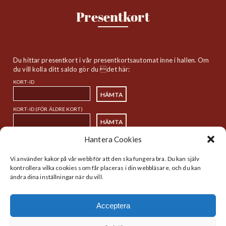
Presentkort
Du hittar presentkort i vår presentkortsautomat inne i hallen. Om
du vill kolla ditt saldo gör du det här:
KORT-ID
KORT-ID (FÖR ÄLDRE KORT)
Hantera Cookies
Sitemap
Vi använder kakor på vår webb för att den ska fungera bra. Du kan själv
kontrollera vilka cookies som får placeras i din webbläsare, och du kan
ändra dina inställningar när du vill.
Startsida
Handlare
Historia
Lunch
Acceptera
Nyheter
Kalender
Hitta
Webbdirektivet