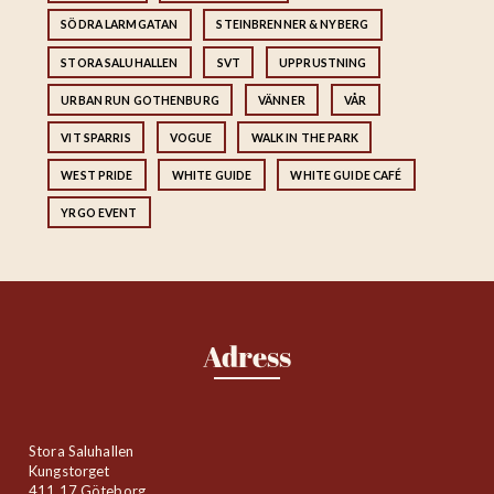
SÖDRA LARMGATAN
STEINBRENNER & NYBERG
STORA SALUHALLEN
SVT
UPPRUSTNING
URBAN RUN GOTHENBURG
VÄNNER
VÅR
VIT SPARRIS
VOGUE
WALK IN THE PARK
WEST PRIDE
WHITE GUIDE
WHITE GUIDE CAFÉ
YRGO EVENT
Adress
Stora Saluhallen
Kungstorget
411 17 Göteborg