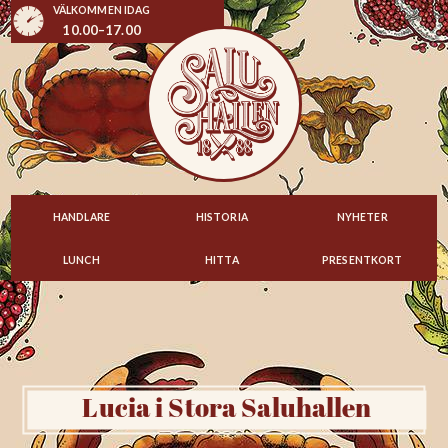
VÄLKOMMEN IDAG
10.00–17.00
HANDLARE
HISTORIA
NYHETER
LUNCH
HITTA
PRESENTKORT
Lucia i Stora Saluhallen