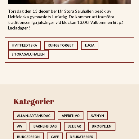
Torsdag den 13 december får Stora Saluhallen besök av
Hvitfeldska gymnasiets Luciatåg. De kommer att framföra
traditionsenliga julsånger vid klockan 13.00. Välkommen hit på
Luciadagen!
HVITFELDTSKA
KUNGSTORGET
LUCIA
STORA SALUHALLEN
Kategorier
ALLA HJÄRTANS DAG
APERITIVO
AVENYN
AW
BARNENS DAG
BEE BAR
BROGYLLEN
BURGERSSON
CAFÉ
DELIKATESSER