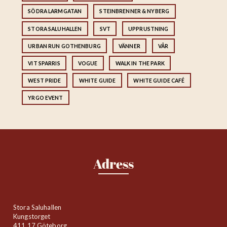
SÖDRA LARMGATAN
STEINBRENNER & NYBERG
STORA SALUHALLEN
SVT
UPPRUSTNING
URBAN RUN GOTHENBURG
VÄNNER
VÅR
VIT SPARRIS
VOGUE
WALK IN THE PARK
WEST PRIDE
WHITE GUIDE
WHITE GUIDE CAFÉ
YRGO EVENT
Adress
Stora Saluhallen
Kungstorget
411 17 Göteborg