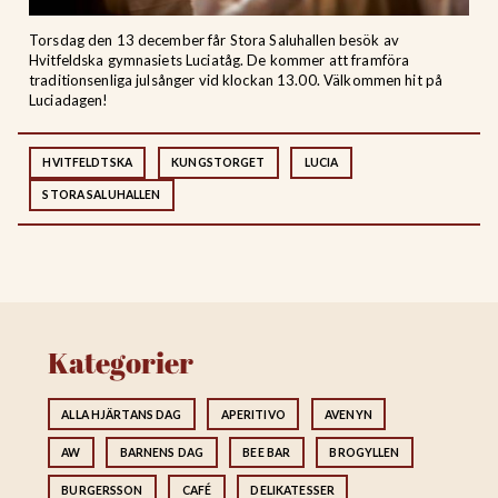
Torsdag den 13 december får Stora Saluhallen besök av
Hvitfeldska gymnasiets Luciatåg. De kommer att framföra
traditionsenliga julsånger vid klockan 13.00. Välkommen hit på
Luciadagen!
HVITFELDTSKA
KUNGSTORGET
LUCIA
STORA SALUHALLEN
Kategorier
ALLA HJÄRTANS DAG
APERITIVO
AVENYN
AW
BARNENS DAG
BEE BAR
BROGYLLEN
BURGERSSON
CAFÉ
DELIKATESSER