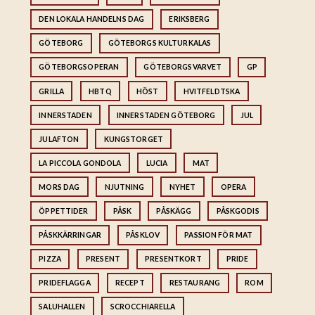
DEN LOKALA HANDELNS DAG
ERIKSBERG
GÖTEBORG
GÖTEBORGS KULTURKALAS
GÖTEBORGSOPERAN
GÖTEBORGSVARVET
GP
GRILLA
HBTQ
HÖST
HVITFELDTSKA
INNERSTADEN
INNERSTADEN GÖTEBORG
JUL
JULAFTON
KUNGSTORGET
LA PICCOLA GONDOLA
LUCIA
MAT
MORS DAG
NJUTNING
NYHET
OPERA
ÖPPETTIDER
PÅSK
PÅSKÄGG
PÅSKGODIS
PÅSKKÄRRINGAR
PÅSKLOV
PASSION FÖR MAT
PIZZA
PRESENT
PRESENTKORT
PRIDE
PRIDEFLAGGA
RECEPT
RESTAURANG
ROM
SALUHALLEN
SCROCCHIARELLA