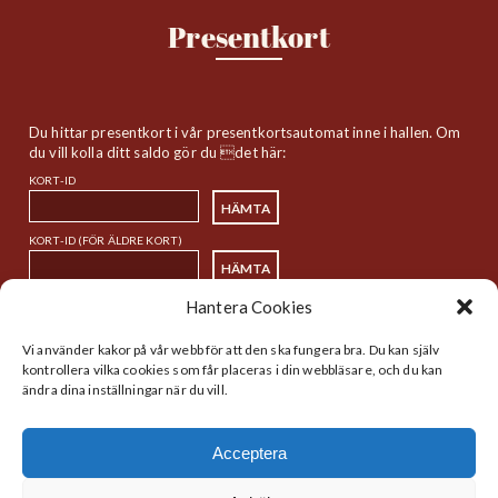
Presentkort
Du hittar presentkort i vår presentkortsautomat inne i hallen. Om
du vill kolla ditt saldo gör du det här:
KORT-ID
KORT-ID (FÖR ÄLDRE KORT)
Hantera Cookies
Sitemap
Vi använder kakor på vår webb för att den ska fungera bra. Du kan själv
kontrollera vilka cookies som får placeras i din webbläsare, och du kan
ändra dina inställningar när du vill.
Startsida
Handlare
Historia
Lunch
Acceptera
Nyheter
Kalender
Hitta
Webbdirektivet