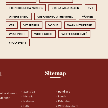
STEINBRENNER & NYBERG
STORA SALUHALLEN
SVT
UPPRUSTNING
URBAN RUN GOTHENBURG
VÄNNER
VÅR
VIT SPARRIS
VOGUE
WALK IN THE PARK
WEST PRIDE
WHITE GUIDE
WHITE GUIDE CAFÉ
YRGO EVENT
t
Sitemap
Startsida
Handlare
automat inne i
Historia
Lunch
det här:
Nyheter
Kalender
Hitta
Webbdirektivet