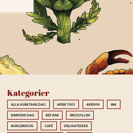
Kategorier
ALLA HJÄRTANS DAG
APERITIVO
AVENYN
AW
BARNENS DAG
BEE BAR
BROGYLLEN
BURGERSSON
CAFÉ
DELIKATESSER