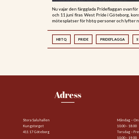
Nu vajar den färgglada Prideflaggan ovanför
och 11 juni firas West Pride i Göteborg, kon
mötesplatser för hbtq-personer och lyfter n
HBTQ
PRIDE
PRIDEFLAGGA
S
Adress
Stora Saluhallen
Måndag – On
Kungstorget
10.00 – 18.00
411 17 Göteborg
Torsdag – Fr
10.00 – 19.00