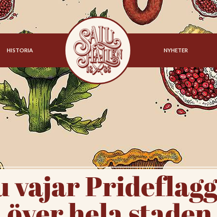
HISTORIA
NYHETER
u vajar Prideflag
över hela staden