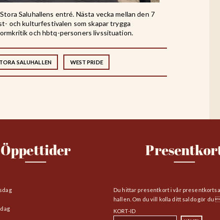
 Stora Saluhallens entré. Nästa vecka mellan den 7
st- och kulturfestivalen som skapar trygga
ormkritik och hbtq-personers livssituation.
TORA SALUHALLEN
WEST PRIDE
Öppettider
Presentkor
sdag
Du hittar presentkort i vår presentkorts
hallen. Om du vill kolla ditt saldo gör du 
edag
KORT-ID