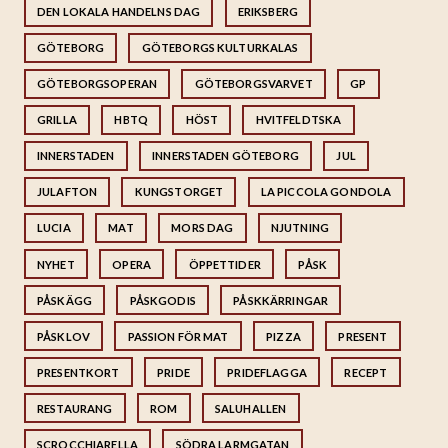
DEN LOKALA HANDELNS DAG
ERIKSBERG
GÖTEBORG
GÖTEBORGS KULTURKALAS
GÖTEBORGSOPERAN
GÖTEBORGSVARVET
GP
GRILLA
HBTQ
HÖST
HVITFELDTSKA
INNERSTADEN
INNERSTADEN GÖTEBORG
JUL
JULAFTON
KUNGSTORGET
LA PICCOLA GONDOLA
LUCIA
MAT
MORS DAG
NJUTNING
NYHET
OPERA
ÖPPETTIDER
PÅSK
PÅSKÄGG
PÅSKGODIS
PÅSKKÄRRINGAR
PÅSKLOV
PASSION FÖR MAT
PIZZA
PRESENT
PRESENTKORT
PRIDE
PRIDEFLAGGA
RECEPT
RESTAURANG
ROM
SALUHALLEN
SCROCCHIARELLA
SÖDRA LARMGATAN