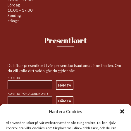
Lördag
10.00 – 17.00
Söndag
stängt
Presentkort
Du hittar presentkort i vår presentkortsautomat inne i hallen. Om
du vill kolla ditt saldo gör du det här:
KORT-ID
KORT-ID (FÖR ÄLDRE KORT)
Hantera Cookies
Sitemap
Vi använder kakor på vår webb för att den ska fungera bra. Du kan själv
kontrollera vilka cookies som får placeras i din webbläsare, och du kan