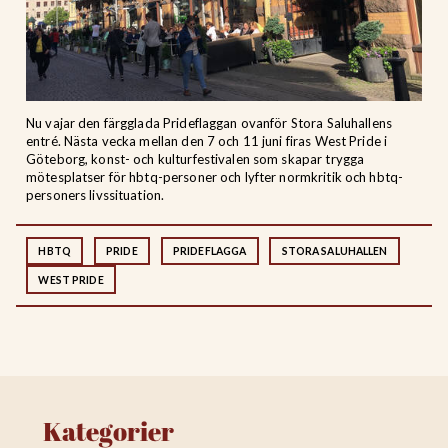
Nu vajar den färgglada Prideflaggan ovanför Stora Saluhallens
entré. Nästa vecka mellan den 7 och 11 juni firas West Pride i
Göteborg, konst- och kulturfestivalen som skapar trygga
mötesplatser för hbtq-personer och lyfter normkritik och hbtq-
personers livssituation.
HBTQ
PRIDE
PRIDEFLAGGA
STORA SALUHALLEN
WEST PRIDE
Kategorier