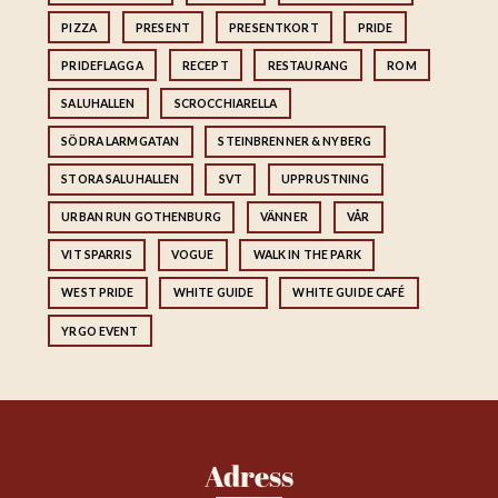
PIZZA
PRESENT
PRESENTKORT
PRIDE
PRIDEFLAGGA
RECEPT
RESTAURANG
ROM
SALUHALLEN
SCROCCHIARELLA
SÖDRA LARMGATAN
STEINBRENNER & NYBERG
STORA SALUHALLEN
SVT
UPPRUSTNING
URBAN RUN GOTHENBURG
VÄNNER
VÅR
VIT SPARRIS
VOGUE
WALK IN THE PARK
WEST PRIDE
WHITE GUIDE
WHITE GUIDE CAFÉ
YRGO EVENT
Adress