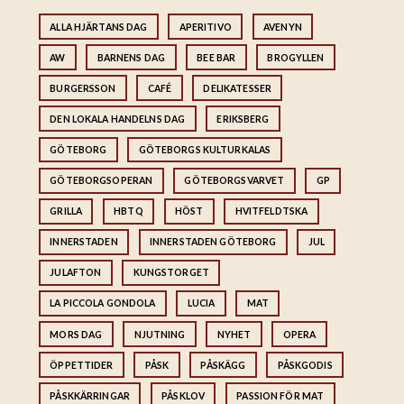
ALLA HJÄRTANS DAG
APERITIVO
AVENYN
AW
BARNENS DAG
BEE BAR
BROGYLLEN
BURGERSSON
CAFÉ
DELIKATESSER
DEN LOKALA HANDELNS DAG
ERIKSBERG
GÖTEBORG
GÖTEBORGS KULTURKALAS
GÖTEBORGSOPERAN
GÖTEBORGSVARVET
GP
GRILLA
HBTQ
HÖST
HVITFELDTSKA
INNERSTADEN
INNERSTADEN GÖTEBORG
JUL
JULAFTON
KUNGSTORGET
LA PICCOLA GONDOLA
LUCIA
MAT
MORS DAG
NJUTNING
NYHET
OPERA
ÖPPETTIDER
PÅSK
PÅSKÄGG
PÅSKGODIS
PÅSKKÄRRINGAR
PÅSKLOV
PASSION FÖR MAT