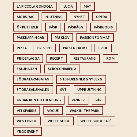
LA PICCOLA GONDOLA
LUCIA
MAT
MORS DAG
NJUTNING
NYHET
OPERA
ÖPPETTIDER
PÅSK
PÅSKÄGG
PÅSKGODIS
PÅSKKÄRRINGAR
PÅSKLOV
PASSION FÖR MAT
PIZZA
PRESENT
PRESENTKORT
PRIDE
PRIDEFLAGGA
RECEPT
RESTAURANG
ROM
SALUHALLEN
SCROCCHIARELLA
SÖDRA LARMGATAN
STEINBRENNER & NYBERG
STORA SALUHALLEN
SVT
UPPRUSTNING
URBAN RUN GOTHENBURG
VÄNNER
VÅR
VIT SPARRIS
VOGUE
WALK IN THE PARK
WEST PRIDE
WHITE GUIDE
WHITE GUIDE CAFÉ
YRGO EVENT