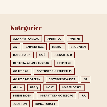
Kategorier
ALLA HJÄRTANS DAG
APERITIVO
AVENYN
AW
BARNENS DAG
BEE BAR
BROGYLLEN
BURGERSSON
CAFÉ
DELIKATESSER
DEN LOKALA HANDELNS DAG
ERIKSBERG
GÖTEBORG
GÖTEBORGS KULTURKALAS
GÖTEBORGSOPERAN
GÖTEBORGSVARVET
GP
GRILLA
HBTQ
HÖST
HVITFELDTSKA
INNERSTADEN
INNERSTADEN GÖTEBORG
JUL
JULAFTON
KUNGSTORGET