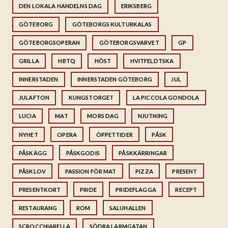
DEN LOKALA HANDELNS DAG
ERIKSBERG
GÖTEBORG
GÖTEBORGS KULTURKALAS
GÖTEBORGSOPERAN
GÖTEBORGSVARVET
GP
GRILLA
HBTQ
HÖST
HVITFELDTSKA
INNERSTADEN
INNERSTADEN GÖTEBORG
JUL
JULAFTON
KUNGSTORGET
LA PICCOLA GONDOLA
LUCIA
MAT
MORS DAG
NJUTNING
NYHET
OPERA
ÖPPETTIDER
PÅSK
PÅSKÄGG
PÅSKGODIS
PÅSKKÄRRINGAR
PÅSKLOV
PASSION FÖR MAT
PIZZA
PRESENT
PRESENTKORT
PRIDE
PRIDEFLAGGA
RECEPT
RESTAURANG
ROM
SALUHALLEN
SCROCCHIARELLA
SÖDRA LARMGATAN