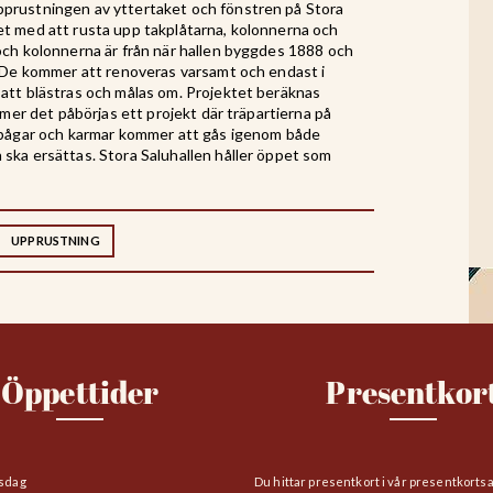
prustningen av yttertaket och fönstren på Stora
et med att rusta upp takplåtarna, kolonnerna och
och kolonnerna är från när hallen byggdes 1888 och
. De kommer att renoveras varsamt och endast i
att blästras och målas om. Projektet beräknas
mmer det påbörjas ett projekt där träpartierna på
a bågar och karmar kommer att gås igenom både
ska ersättas. Stora Saluhallen håller öppet som
UPPRUSTNING
Öppettider
Presentkor
sdag
Du hittar presentkort i vår presentkorts