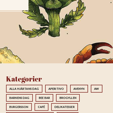
Kategorier
ALLA HJÄRTANS DAG
APERITIVO
AVENYN
AW
BARNENS DAG
BEE BAR
BROGYLLEN
BURGERSSON
CAFÉ
DELIKATESSER