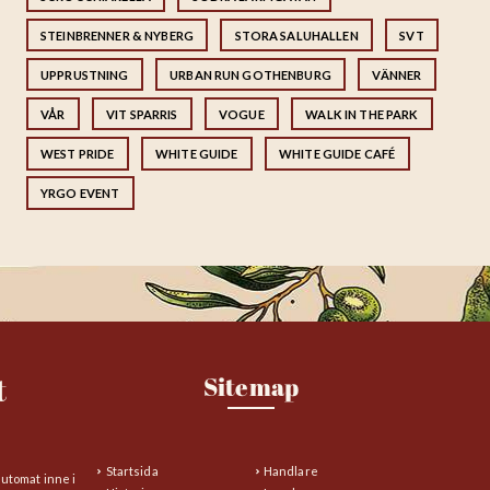
STEINBRENNER & NYBERG
STORA SALUHALLEN
SVT
UPPRUSTNING
URBAN RUN GOTHENBURG
VÄNNER
VÅR
VIT SPARRIS
VOGUE
WALK IN THE PARK
WEST PRIDE
WHITE GUIDE
WHITE GUIDE CAFÉ
YRGO EVENT
t
Sitemap
Startsida
Handlare
automat inne i