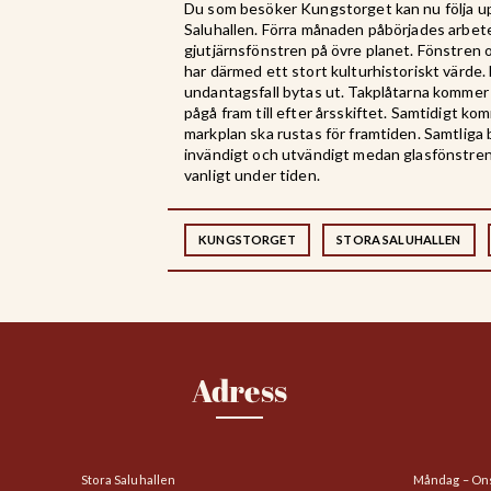
Du som besöker Kungstorget kan nu följa up
Saluhallen. Förra månaden påbörjades arbet
gjutjärnsfönstren på övre planet. Fönstren 
har därmed ett stort kulturhistoriskt värde
undantagsfall bytas ut. Takplåtarna kommer 
pågå fram till efter årsskiftet. Samtidigt ko
markplan ska rustas för framtiden. Samtlig
invändigt och utvändigt medan glasfönstren 
vanligt under tiden.
KUNGSTORGET
STORA SALUHALLEN
Adress
Stora Saluhallen
Måndag – On