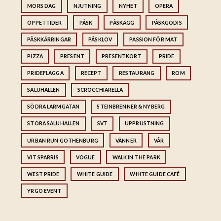
MORS DAG
NJUTNING
NYHET
OPERA
ÖPPETTIDER
PÅSK
PÅSKÄGG
PÅSKGODIS
PÅSKKÄRRINGAR
PÅSKLOV
PASSION FÖR MAT
PIZZA
PRESENT
PRESENTKORT
PRIDE
PRIDEFLAGGA
RECEPT
RESTAURANG
ROM
SALUHALLEN
SCROCCHIARELLA
SÖDRA LARMGATAN
STEINBRENNER & NYBERG
STORA SALUHALLEN
SVT
UPPRUSTNING
URBAN RUN GOTHENBURG
VÄNNER
VÅR
VIT SPARRIS
VOGUE
WALK IN THE PARK
WEST PRIDE
WHITE GUIDE
WHITE GUIDE CAFÉ
YRGO EVENT