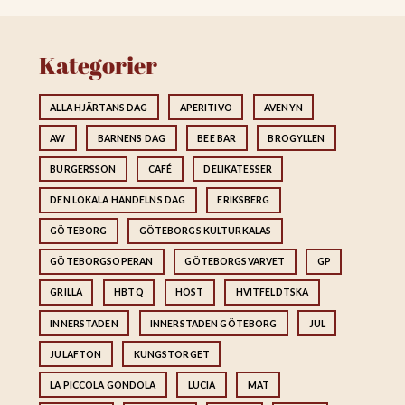
Kategorier
ALLA HJÄRTANS DAG
APERITIVO
AVENYN
AW
BARNENS DAG
BEE BAR
BROGYLLEN
BURGERSSON
CAFÉ
DELIKATESSER
DEN LOKALA HANDELNS DAG
ERIKSBERG
GÖTEBORG
GÖTEBORGS KULTURKALAS
GÖTEBORGSOPERAN
GÖTEBORGSVARVET
GP
GRILLA
HBTQ
HÖST
HVITFELDTSKA
INNERSTADEN
INNERSTADEN GÖTEBORG
JUL
JULAFTON
KUNGSTORGET
LA PICCOLA GONDOLA
LUCIA
MAT