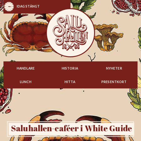
IDAG STÄNGT
HANDLARE
HISTORIA
NYHETER
LUNCH
HITTA
PRESENTKORT
Saluhallen-caféer i White Guide