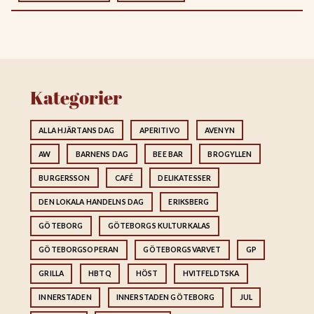
Kategorier
ALLA HJÄRTANS DAG
APERITIVO
AVENYN
AW
BARNENS DAG
BEE BAR
BROGYLLEN
BURGERSSON
CAFÉ
DELIKATESSER
DEN LOKALA HANDELNS DAG
ERIKSBERG
GÖTEBORG
GÖTEBORGS KULTURKALAS
GÖTEBORGSOPERAN
GÖTEBORGSVARVET
GP
GRILLA
HBTQ
HÖST
HVITFELDTSKA
INNERSTADEN
INNERSTADEN GÖTEBORG
JUL