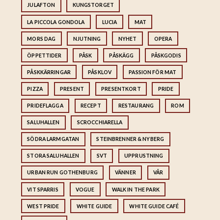
JULAFTON
KUNGSTORGET
LA PICCOLA GONDOLA
LUCIA
MAT
MORS DAG
NJUTNING
NYHET
OPERA
ÖPPETTIDER
PÅSK
PÅSKÄGG
PÅSKGODIS
PÅSKKÄRRINGAR
PÅSKLOV
PASSION FÖR MAT
PIZZA
PRESENT
PRESENTKORT
PRIDE
PRIDEFLAGGA
RECEPT
RESTAURANG
ROM
SALUHALLEN
SCROCCHIARELLA
SÖDRA LARMGATAN
STEINBRENNER & NYBERG
STORA SALUHALLEN
SVT
UPPRUSTNING
URBAN RUN GOTHENBURG
VÄNNER
VÅR
VIT SPARRIS
VOGUE
WALK IN THE PARK
WEST PRIDE
WHITE GUIDE
WHITE GUIDE CAFÉ