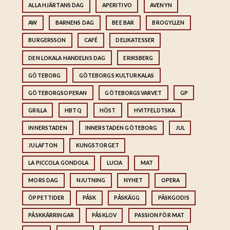
ALLA HJÄRTANS DAG
APERITIVO
AVENYN
AW
BARNENS DAG
BEE BAR
BROGYLLEN
BURGERSSON
CAFÉ
DELIKATESSER
DEN LOKALA HANDELNS DAG
ERIKSBERG
GÖTEBORG
GÖTEBORGS KULTURKALAS
GÖTEBORGSOPERAN
GÖTEBORGSVARVET
GP
GRILLA
HBTQ
HÖST
HVITFELDTSKA
INNERSTADEN
INNERSTADEN GÖTEBORG
JUL
JULAFTON
KUNGSTORGET
LA PICCOLA GONDOLA
LUCIA
MAT
MORS DAG
NJUTNING
NYHET
OPERA
ÖPPETTIDER
PÅSK
PÅSKÄGG
PÅSKGODIS
PÅSKKÄRRINGAR
PÅSKLOV
PASSION FÖR MAT