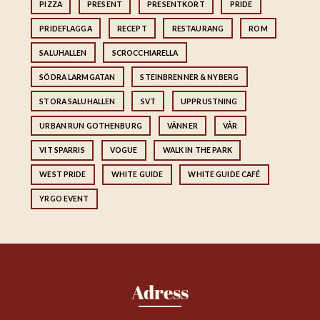
PIZZA
PRESENT
PRESENTKORT
PRIDE
PRIDEFLAGGA
RECEPT
RESTAURANG
ROM
SALUHALLEN
SCROCCHIARELLA
SÖDRA LARMGATAN
STEINBRENNER & NYBERG
STORA SALUHALLEN
SVT
UPPRUSTNING
URBAN RUN GOTHENBURG
VÄNNER
VÅR
VIT SPARRIS
VOGUE
WALK IN THE PARK
WEST PRIDE
WHITE GUIDE
WHITE GUIDE CAFÉ
YRGO EVENT
Adress