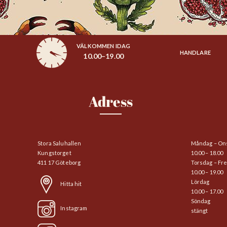
VÄLKOMMEN IDAG
HANDLARE
10.00–19.00
Adress
Stora Saluhallen
Måndag – On
Kungstorget
10.00 – 18.00
411 17 Göteborg
Torsdag – Fr
10.00 – 19.00
Lördag
Hitta hit
10.00 – 17.00
Söndag
Instagram
stängt