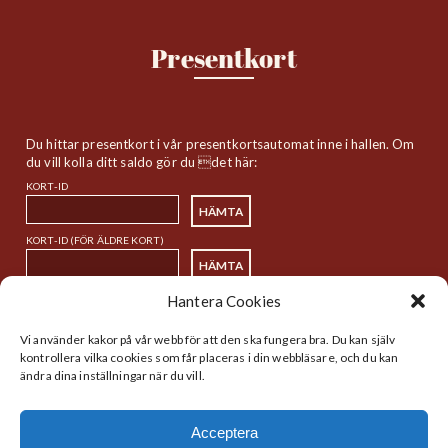
Presentkort
Du hittar presentkort i vår presentkortsautomat inne i hallen. Om
du vill kolla ditt saldo gör du det här:
KORT-ID
KORT-ID (FÖR ÄLDRE KORT)
Hantera Cookies
Sitemap
Vi använder kakor på vår webb för att den ska fungera bra. Du kan själv
kontrollera vilka cookies som får placeras i din webbläsare, och du kan
ändra dina inställningar när du vill.
Startsida
Handlare
Historia
Lunch
Acceptera
Nyheter
Kalender