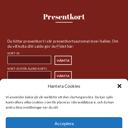
Presentkort
Du hittar presentkort i vår presentkortsautomat inne i hallen. Om
du vill kolla ditt saldo gör du det här:
KORT-ID
KORT-ID (FÖR ÄLDRE KORT)
Hantera Cookies
Sitemap
Vi använder kakor på vår webb för att den ska fungera bra. Du kan själv
kontrollera vilka cookies som får placeras i din webbläsare, och du kan
ändra dina inställningar när du vill.
Startsida
Handlare
Historia
Lunch
Acceptera
Nyheter
Kalender