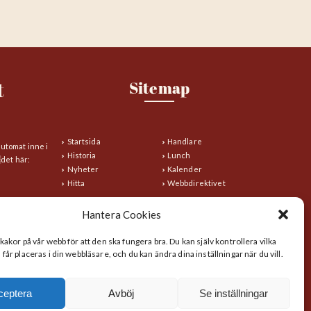
t
Sitemap
Startsida
Handlare
automat inne i
Historia
Lunch
det här:
Nyheter
Kalender
Hitta
Webbdirektivet
Hantera Cookies
kakor på vår webb för att den ska fungera bra. Du kan själv kontrollera vilka
år placeras i din webbläsare, och du kan ändra dina inställningar när du vill.
ceptera
Avböj
Se inställningar