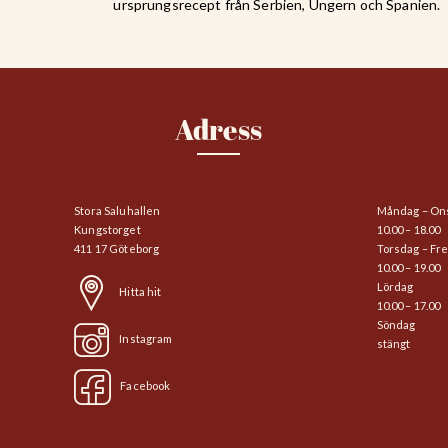
ursprungsrecept från Serbien, Ungern och Spanien.
Adress
Stora Saluhallen
Måndag – On
Kungstorget
10.00 – 18.00
411 17 Göteborg
Torsdag – Fr
10.00 – 19.00
Lördag
Hitta hit
10.00 – 17.00
Söndag
Instagram
stängt
Facebook