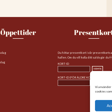
Öppettider
Presentkor
sdag
Du hittar presentkort i vår presentkorts
hallen. Om du vill kolla ditt saldo gör du 
edag
KORT-ID
KORT-ID (FÖR ÄLDRE KORT)
Vi använder 
cookies som f
Ac