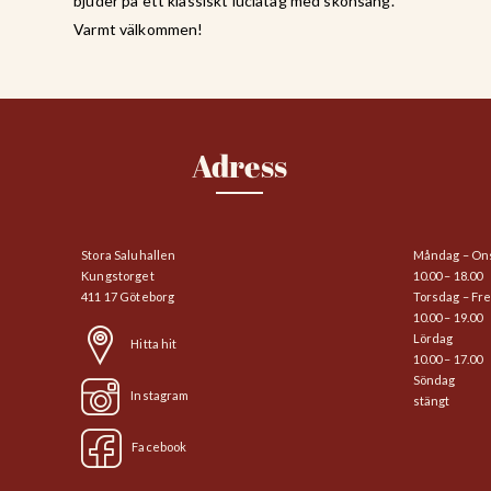
bjuder på ett klassiskt luciatåg med skönsång.
Varmt välkommen!
Adress
Stora Saluhallen
Måndag – On
Kungstorget
10.00 – 18.00
411 17 Göteborg
Torsdag – Fr
10.00 – 19.00
Lördag
Hitta hit
10.00 – 17.00
Söndag
Instagram
stängt
Facebook