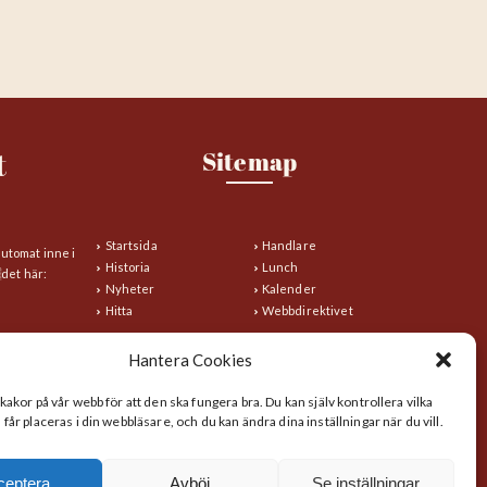
t
Sitemap
Startsida
Handlare
automat inne i
Historia
Lunch
det här:
Nyheter
Kalender
Hitta
Webbdirektivet
Hantera Cookies
kakor på vår webb för att den ska fungera bra. Du kan själv kontrollera vilka
år placeras i din webbläsare, och du kan ändra dina inställningar när du vill.
ceptera
Avböj
Se inställningar