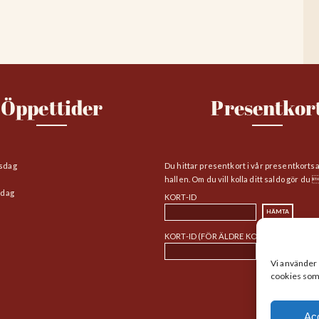
Öppettider
Presentkor
sdag
Du hittar presentkort i vår presentkorts
hallen. Om du vill kolla ditt saldo gör du 
edag
KORT-ID
KORT-ID (FÖR ÄLDRE KORT)
Vi använder 
cookies som f
Ac