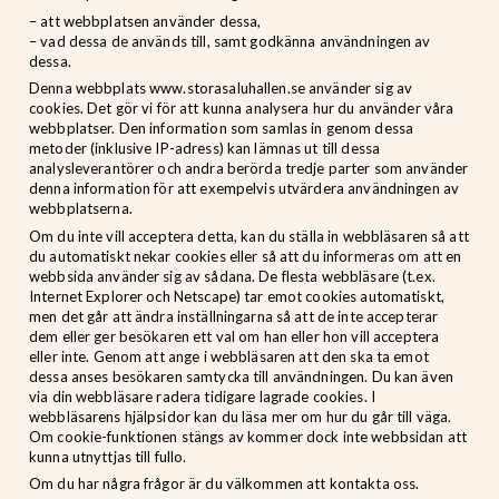
– att webbplatsen använder dessa,
– vad dessa de används till, samt godkänna användningen av
dessa.
Denna webbplats www.storasaluhallen.se använder sig av
cookies. Det gör vi för att kunna analysera hur du använder våra
webbplatser. Den information som samlas in genom dessa
metoder (inklusive IP-adress) kan lämnas ut till dessa
analysleverantörer och andra berörda tredje parter som använder
denna information för att exempelvis utvärdera användningen av
webbplatserna.
Om du inte vill acceptera detta, kan du ställa in webbläsaren så att
du automatiskt nekar cookies eller så att du informeras om att en
webbsida använder sig av sådana. De flesta webbläsare (t.ex.
Internet Explorer och Netscape) tar emot cookies automatiskt,
men det går att ändra inställningarna så att de inte accepterar
dem eller ger besökaren ett val om han eller hon vill acceptera
eller inte. Genom att ange i webbläsaren att den ska ta emot
dessa anses besökaren samtycka till användningen. Du kan även
via din webbläsare radera tidigare lagrade cookies. I
webbläsarens hjälpsidor kan du läsa mer om hur du går till väga.
Om cookie-funktionen stängs av kommer dock inte webbsidan att
kunna utnyttjas till fullo.
Om du har några frågor är du välkommen att kontakta oss.