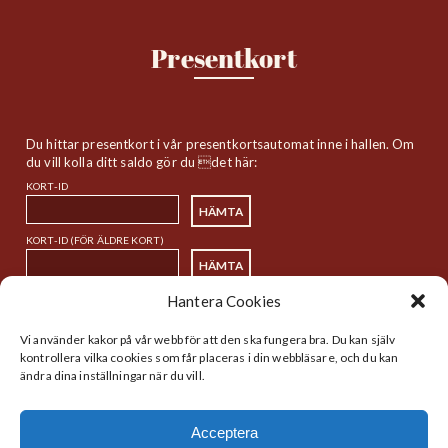
Presentkort
Du hittar presentkort i vår presentkortsautomat inne i hallen. Om
du vill kolla ditt saldo gör du det här:
KORT-ID
KORT-ID (FÖR ÄLDRE KORT)
Hantera Cookies
Sitemap
Vi använder kakor på vår webb för att den ska fungera bra. Du kan själv
kontrollera vilka cookies som får placeras i din webbläsare, och du kan
ändra dina inställningar när du vill.
Startsida
Handlare
Historia
Lunch
Acceptera
Nyheter
Kalender